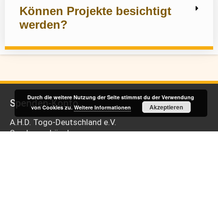
Können Projekte besichtigt
werden?
Durch die weitere Nutzung der Seite stimmst du der Verwendung
Spenden-Konto
Akzeptieren
von Cookies zu.
Weitere Informationen
A.H.D. Togo-Deutschland e.V.
Sparkasse Lüneburg
IBAN: DE64 2405 0110 0065 5963 63
Impressum
Cookie Policy